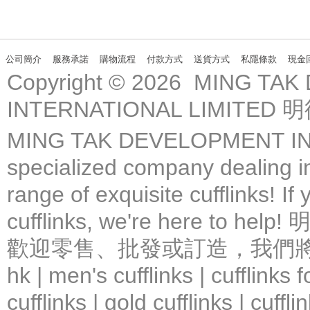
公司簡介
服務承諾
購物流程
付款方式
送貨方式
私隱條款
現金
Copyright © 2026 MING TA
INTERNATIONAL LIMIT
MING TAK DEVELOPMENT IN
specialized company dealing in
range of exquisite cufflinks! If
cufflinks, we're here 
歡迎零售、批發或訂造，我們將竭力提
hk | men's cufflinks | cufflinks
cufflinks | gold cufflinks