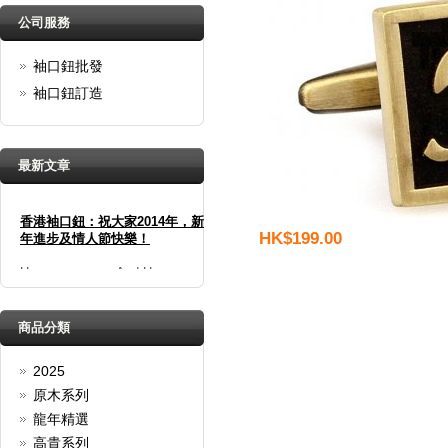
公司服務
袖口鈕批發
袖口鈕訂造
最新文章
香港袖口鈕：祝大家2014年，新
年進步及情人節快樂！
HK$199.00
Happy new year And Happy
valentine's day
詳細
春季優惠：買三送一！
商品分類
袖口鈕買三送一！
2025
詳細
原木系列
聖誕快樂＋新年快樂！
龍年精選
聖誕佳節將至，香港袖口鈕精心
高貴系列