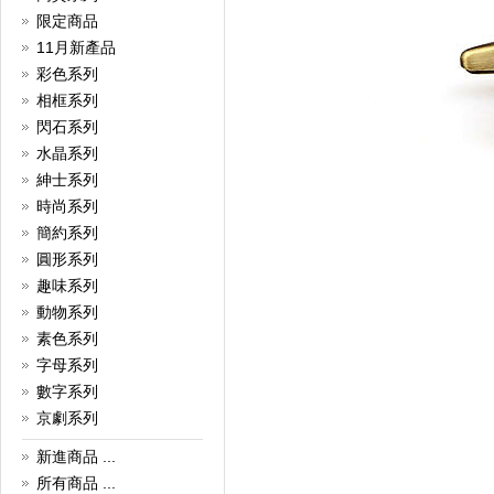
預備各式各樣的袖口鈕，讓您在
溫馨的節日，為各摯愛親友送上
限定商品
最貼心的禮物，一同於這個聖誕
11月新產品
佳節展現動人的一面！
彩色系列
詳細
相框系列
現金回贈
閃石系列
現金回贈獎賞優惠！
水晶系列
詳細
紳士系列
夏日優惠
時尚系列
所有袖口鈕一律7折
簡約系列
詳細
圓形系列
袖口鈕，你知多少？
趣味系列
袖口鈕歷史!
動物系列
詳細
素色系列
字母系列
數字系列
京劇系列
新進商品 ...
所有商品 ...