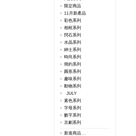
預備各式各樣的袖口鈕，讓您在
限定商品
溫馨的節日，為各摯愛親友送上
最貼心的禮物，一同於這個聖誕
11月新產品
佳節展現動人的一面！
彩色系列
詳細
相框系列
現金回贈
閃石系列
現金回贈獎賞優惠！
水晶系列
詳細
紳士系列
夏日優惠
時尚系列
所有袖口鈕一律7折
簡約系列
詳細
圓形系列
袖口鈕，你知多少？
趣味系列
袖口鈕歷史!
動物系列
詳細
JULY
素色系列
字母系列
數字系列
京劇系列
新進商品 ...