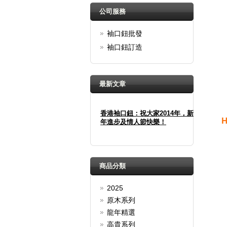
公司服務
袖口鈕批發
袖口鈕訂造
最新文章
香港袖口鈕：祝大家2014年，新
年進步及情人節快樂！
H
Happy new year And Happy
valentine's day
詳細
春季優惠：買三送一！
商品分類
袖口鈕買三送一！
2025
詳細
原木系列
聖誕快樂＋新年快樂！
龍年精選
聖誕佳節將至，香港袖口鈕精心
高貴系列