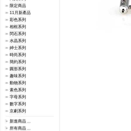
預備各式各樣的袖口鈕，讓您在
溫馨的節日，為各摯愛親友送上
限定商品
最貼心的禮物，一同於這個聖誕
11月新產品
佳節展現動人的一面！
彩色系列
詳細
相框系列
現金回贈
閃石系列
現金回贈獎賞優惠！
水晶系列
詳細
紳士系列
夏日優惠
時尚系列
所有袖口鈕一律7折
簡約系列
詳細
圓形系列
袖口鈕，你知多少？
趣味系列
袖口鈕歷史!
動物系列
詳細
素色系列
字母系列
數字系列
京劇系列
新進商品 ...
所有商品 ...