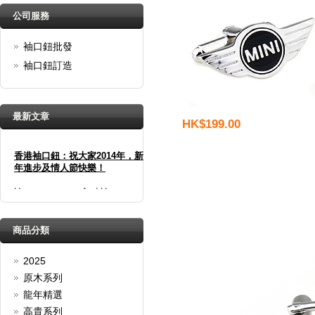
公司服務
袖口鈕批發
袖口鈕訂造
最新文章
HK$199.00
香港袖口鈕：祝大家2014年，新
年進步及情人節快樂！
Happy new year And Happy
valentine's day
詳細
春季優惠：買三送一！
商品分類
袖口鈕買三送一！
2025
詳細
原木系列
聖誕快樂＋新年快樂！
龍年精選
聖誕佳節將至，香港袖口鈕精心
高貴系列